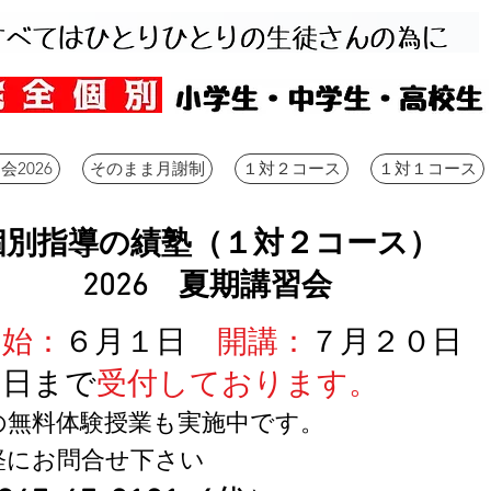
2026
そのまま月謝制
１対２コース
１対１コース
個別指導の績塾（１対２コース）
2026 夏期講習会
開始：
６月１日
開講：
７月２０日
７日まで
受付しております。
の無料体験授業も実施中です。
軽にお問合せ下さい