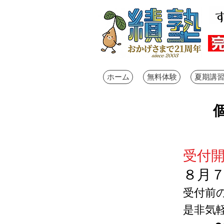
ホーム
無料体験
夏期講習会
受付
８月
受付前
是非気