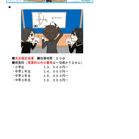
■
完全個別指導
■指導時間：９０分
■授業料（
授業料以外の費用
は一
切掛かりません）
・小学生 １３，０００円～
・中学１年生 １４，０００円～
・中学２年生 １５，０００円～
・中学３年生 １６，０００円～
・高校生 １７，０００円
～
​※ 講習会費用は別途必要になりますが、任意受講の為ご安心ください
​■詳細は下のメニューにある項目を
クリック
！
はじめにお読みください
指導内容・方法